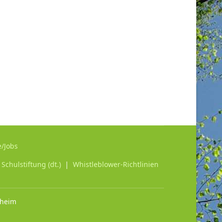
e/Jobs
chulstiftung (dt.)
|
Whistleblower-Richtlinien
nheim